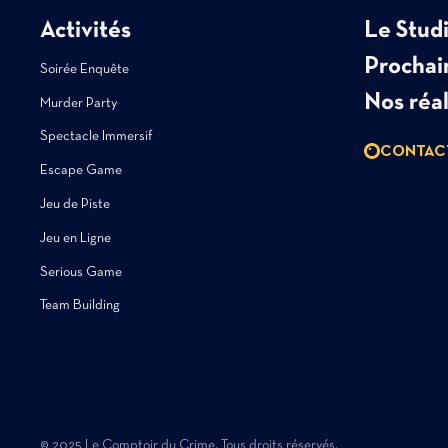
Activités
Le Stud
Prochai
Soirée Enquête
Nos réal
Murder Party
Spectacle Immersif
CONTACT
Escape Game
Jeu de Piste
Jeu en Ligne
Serious Game
Team Building
© 2025 Le Comptoir du Crime. Tous droits réservés.