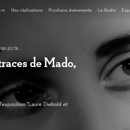
s
Nos réalisations
Prochains événements
Le Studio
Esp
SERIOUS GAME - SUR LES TRACES DE MADO, AGENT SECRET
traces de Mado,
'exposition "Laure Diebold et