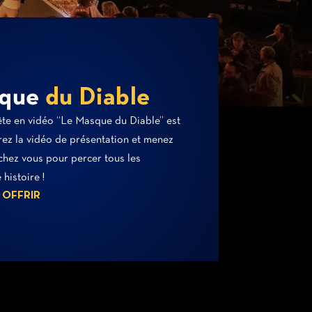
sque
du Diable
ête en vidéo “Le Masque du Diable” est
rez la vidéo de présentation et menez
chez vous pour percer tous les
histoire !
 OFFRIR