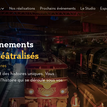
s
Nos réalisations
Prochains événements
Le Studio
Esp
énements
éâtralisés
ures
 des histoires uniques. Vous
l’histoire qui se déroule sous vos